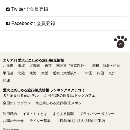
エリア別 愛犬と楽しめる旅行/観光情報
北海道
東北
北関東
東京
南関東（東京以外）
箱根・熱海・伊豆
甲信越
北陸
東海
大阪
近畿（大阪以外）
中国
四国
九州
沖縄
愛犬と楽しめる旅行/観光情報 ランキング＆クチコミ
犬と泊まれる宿/ホテル
犬 同伴OKの飲食店/ドッグカフェ
全国のドッグラン
犬と楽しめる旅行/観光スポット
利用規約
イヌトミィとは
よくある質問
プライバシーポリシー
お問い合わせ
ライター募集
［店舗向け］求人掲載のご案内
© inutome