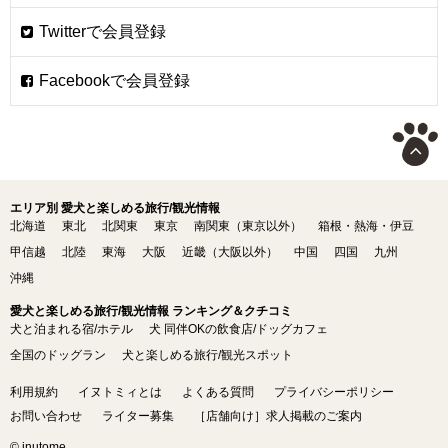
エリア別 愛犬と楽しめる旅行/観光情報
北海道
東北
北関東
東京
南関東（東京以外）
箱根・熱海・伊豆
甲信越
北陸
東海
大阪
近畿（大阪以外）
中国
四国
九州
沖縄
愛犬と楽しめる旅行/観光情報 ランキング＆クチコミ
犬と泊まれる宿/ホテル
犬 同伴OKの飲食店/ドッグカフェ
全国のドッグラン
犬と楽しめる旅行/観光スポット
利用規約
イヌトミィとは
よくある質問
プライバシーポリシー
お問い合わせ
ライター募集
［店舗向け］求人掲載のご案内
© inutome