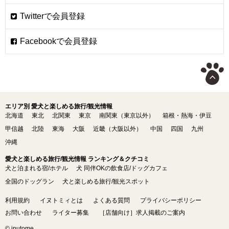
エリア別 愛犬と楽しめる旅行/観光情報
北海道
東北
北関東
東京
南関東（東京以外）
箱根・熱海・伊豆
甲信越
北陸
東海
大阪
近畿（大阪以外）
中国
四国
九州
沖縄
愛犬と楽しめる旅行/観光情報 ランキング＆クチコミ
犬と泊まれる宿/ホテル
犬 同伴OKの飲食店/ドッグカフェ
全国のドッグラン
犬と楽しめる旅行/観光スポット
利用規約
イヌトミィとは
よくある質問
プライバシーポリシー
お問い合わせ
ライター募集
［店舗向け］求人掲載のご案内
© inutome