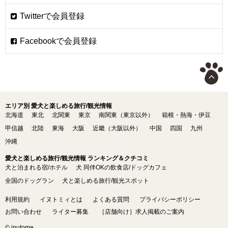
エリア別 愛犬と楽しめる旅行/観光情報
北海道
東北
北関東
東京
南関東（東京以外）
箱根・熱海・伊豆
甲信越
北陸
東海
大阪
近畿（大阪以外）
中国
四国
九州
沖縄
愛犬と楽しめる旅行/観光情報 ランキング＆クチコミ
犬と泊まれる宿/ホテル
犬 同伴OKの飲食店/ドッグカフェ
全国のドッグラン
犬と楽しめる旅行/観光スポット
利用規約
イヌトミィとは
よくある質問
プライバシーポリシー
お問い合わせ
ライター募集
［店舗向け］求人掲載のご案内
© inutome