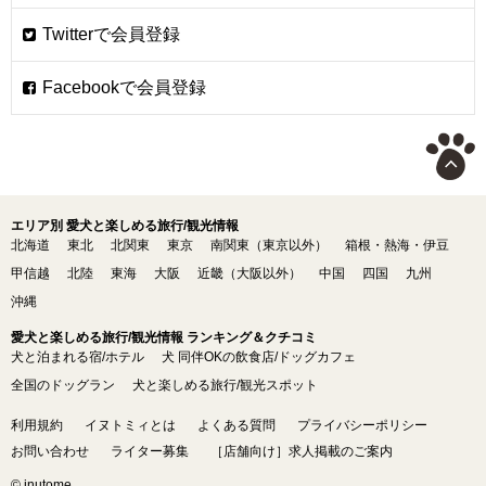
エリア別 愛犬と楽しめる旅行/観光情報
北海道
東北
北関東
東京
南関東（東京以外）
箱根・熱海・伊豆
甲信越
北陸
東海
大阪
近畿（大阪以外）
中国
四国
九州
沖縄
愛犬と楽しめる旅行/観光情報 ランキング＆クチコミ
犬と泊まれる宿/ホテル
犬 同伴OKの飲食店/ドッグカフェ
全国のドッグラン
犬と楽しめる旅行/観光スポット
利用規約
イヌトミィとは
よくある質問
プライバシーポリシー
お問い合わせ
ライター募集
［店舗向け］求人掲載のご案内
© inutome