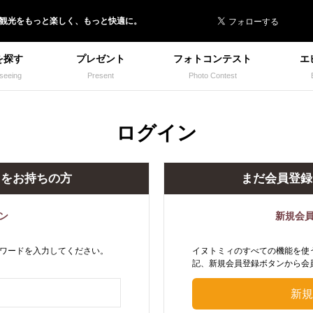
 イヌトミィ
/観光
を
もっと楽しく、
もっと快適に。
を探す
プレゼント
フォトコンテスト
エ
seeing
Present
Photo Contest
ログイン
トをお持ちの方
まだ会員登録
ン
新規会
ワードを入力してください。
イヌトミィのすべての機能を使
記、新規会員登録ボタンから会