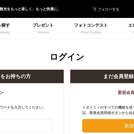
 イヌトミィ
/観光
を
もっと楽しく、
もっと快適に。
を探す
プレゼント
フォトコンテスト
エ
seeing
Present
Photo Contest
ログイン
トをお持ちの方
まだ会員登録
ン
新規会
ワードを入力してください。
イヌトミィのすべての機能を使
記、新規会員登録ボタンから会