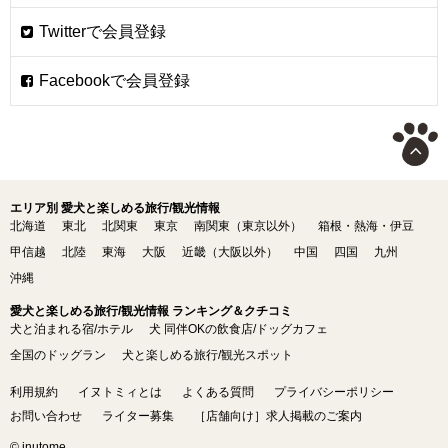
エリア別 愛犬と楽しめる旅行/観光情報
北海道
東北
北関東
東京
南関東（東京以外）
箱根・熱海・伊豆
甲信越
北陸
東海
大阪
近畿（大阪以外）
中国
四国
九州
沖縄
愛犬と楽しめる旅行/観光情報 ランキング＆クチコミ
犬と泊まれる宿/ホテル
犬 同伴OKの飲食店/ドッグカフェ
全国のドッグラン
犬と楽しめる旅行/観光スポット
利用規約
イヌトミィとは
よくある質問
プライバシーポリシー
お問い合わせ
ライター募集
［店舗向け］求人掲載のご案内
© inutome