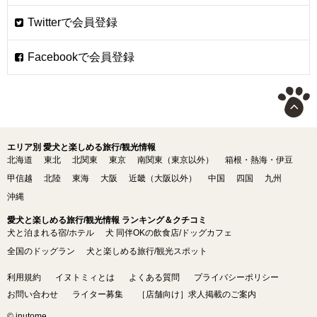
エリア別 愛犬と楽しめる旅行/観光情報
北海道
東北
北関東
東京
南関東（東京以外）
箱根・熱海・伊豆
甲信越
北陸
東海
大阪
近畿（大阪以外）
中国
四国
九州
沖縄
愛犬と楽しめる旅行/観光情報 ランキング＆クチコミ
犬と泊まれる宿/ホテル
犬 同伴OKの飲食店/ドッグカフェ
全国のドッグラン
犬と楽しめる旅行/観光スポット
利用規約
イヌトミィとは
よくある質問
プライバシーポリシー
お問い合わせ
ライター募集
［店舗向け］求人掲載のご案内
© inutome