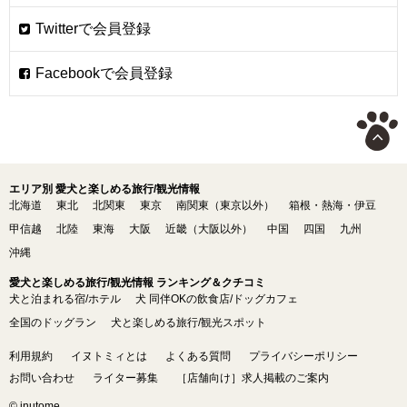
エリア別 愛犬と楽しめる旅行/観光情報
北海道
東北
北関東
東京
南関東（東京以外）
箱根・熱海・伊豆
甲信越
北陸
東海
大阪
近畿（大阪以外）
中国
四国
九州
沖縄
愛犬と楽しめる旅行/観光情報 ランキング＆クチコミ
犬と泊まれる宿/ホテル
犬 同伴OKの飲食店/ドッグカフェ
全国のドッグラン
犬と楽しめる旅行/観光スポット
利用規約
イヌトミィとは
よくある質問
プライバシーポリシー
お問い合わせ
ライター募集
［店舗向け］求人掲載のご案内
© inutome