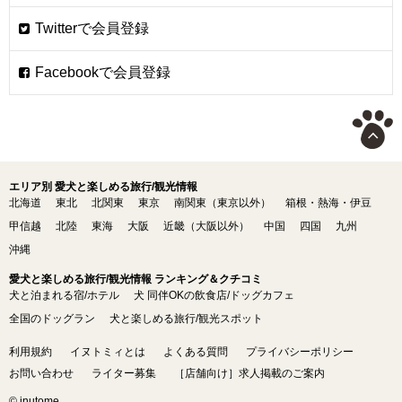
エリア別 愛犬と楽しめる旅行/観光情報
北海道
東北
北関東
東京
南関東（東京以外）
箱根・熱海・伊豆
甲信越
北陸
東海
大阪
近畿（大阪以外）
中国
四国
九州
沖縄
愛犬と楽しめる旅行/観光情報 ランキング＆クチコミ
犬と泊まれる宿/ホテル
犬 同伴OKの飲食店/ドッグカフェ
全国のドッグラン
犬と楽しめる旅行/観光スポット
利用規約
イヌトミィとは
よくある質問
プライバシーポリシー
お問い合わせ
ライター募集
［店舗向け］求人掲載のご案内
© inutome