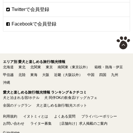
エリア別 愛犬と楽しめる旅行/観光情報
北海道
東北
北関東
東京
南関東（東京以外）
箱根・熱海・伊豆
甲信越
北陸
東海
大阪
近畿（大阪以外）
中国
四国
九州
沖縄
愛犬と楽しめる旅行/観光情報 ランキング＆クチコミ
犬と泊まれる宿/ホテル
犬 同伴OKの飲食店/ドッグカフェ
全国のドッグラン
犬と楽しめる旅行/観光スポット
利用規約
イヌトミィとは
よくある質問
プライバシーポリシー
お問い合わせ
ライター募集
［店舗向け］求人掲載のご案内
© inutome