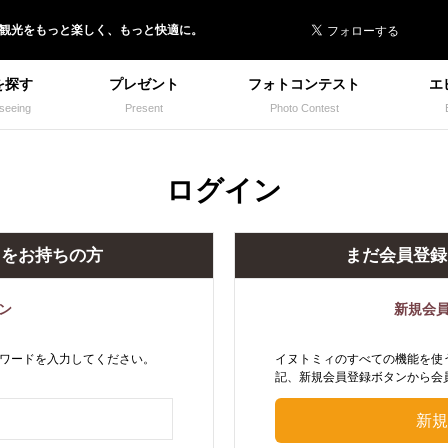
 イヌトミィ
/観光
を
もっと楽しく、
もっと快適に。
を探す
プレゼント
フォトコンテスト
エ
seeing
Present
Photo Contest
ログイン
トをお持ちの方
まだ会員登録
ン
新規会
ワードを入力してください。
イヌトミィのすべての機能を使
記、新規会員登録ボタンから会