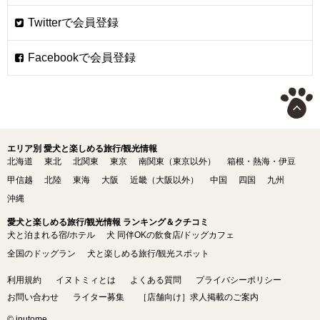
エリア別 愛犬と楽しめる旅行/観光情報
北海道
東北
北関東
東京
南関東（東京以外）
箱根・熱海・伊豆
甲信越
北陸
東海
大阪
近畿（大阪以外）
中国
四国
九州
沖縄
愛犬と楽しめる旅行/観光情報 ランキング＆クチコミ
犬と泊まれる宿/ホテル
犬 同伴OKの飲食店/ドッグカフェ
全国のドッグラン
犬と楽しめる旅行/観光スポット
利用規約
イヌトミィとは
よくある質問
プライバシーポリシー
お問い合わせ
ライター募集
［店舗向け］求人掲載のご案内
© inutome