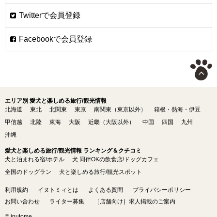
エリア別 愛犬と楽しめる旅行/観光情報
北海道
東北
北関東
東京
南関東（東京以外）
箱根・熱海・伊豆
甲信越
北陸
東海
大阪
近畿（大阪以外）
中国
四国
九州
沖縄
愛犬と楽しめる旅行/観光情報 ランキング＆クチコミ
犬と泊まれる宿/ホテル
犬 同伴OKの飲食店/ドッグカフェ
全国のドッグラン
犬と楽しめる旅行/観光スポット
利用規約
イヌトミィとは
よくある質問
プライバシーポリシー
お問い合わせ
ライター募集
［店舗向け］求人掲載のご案内
© inutome