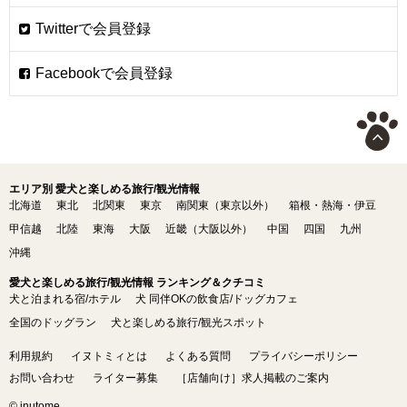
エリア別 愛犬と楽しめる旅行/観光情報
北海道
東北
北関東
東京
南関東（東京以外）
箱根・熱海・伊豆
甲信越
北陸
東海
大阪
近畿（大阪以外）
中国
四国
九州
沖縄
愛犬と楽しめる旅行/観光情報 ランキング＆クチコミ
犬と泊まれる宿/ホテル
犬 同伴OKの飲食店/ドッグカフェ
全国のドッグラン
犬と楽しめる旅行/観光スポット
利用規約
イヌトミィとは
よくある質問
プライバシーポリシー
お問い合わせ
ライター募集
［店舗向け］求人掲載のご案内
© inutome