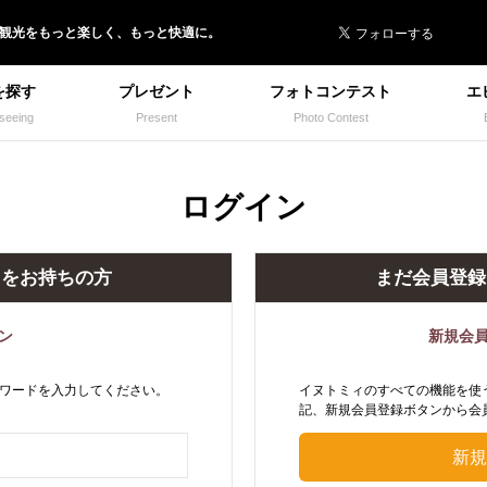
 イヌトミィ
/観光
を
もっと楽しく、
もっと快適に。
を探す
プレゼント
フォトコンテスト
エ
seeing
Present
Photo Contest
ログイン
トをお持ちの方
まだ会員登録
ン
新規会
ワードを入力してください。
イヌトミィのすべての機能を使
記、新規会員登録ボタンから会