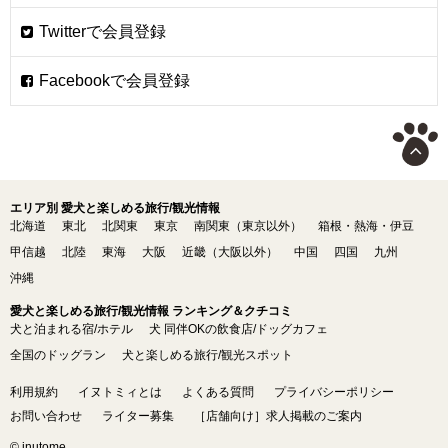
エリア別 愛犬と楽しめる旅行/観光情報
北海道
東北
北関東
東京
南関東（東京以外）
箱根・熱海・伊豆
甲信越
北陸
東海
大阪
近畿（大阪以外）
中国
四国
九州
沖縄
愛犬と楽しめる旅行/観光情報 ランキング＆クチコミ
犬と泊まれる宿/ホテル
犬 同伴OKの飲食店/ドッグカフェ
全国のドッグラン
犬と楽しめる旅行/観光スポット
利用規約
イヌトミィとは
よくある質問
プライバシーポリシー
お問い合わせ
ライター募集
［店舗向け］求人掲載のご案内
© inutome