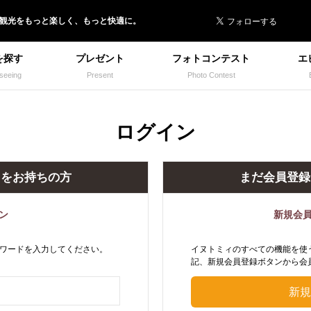
 イヌトミィ
/観光
を
もっと楽しく、
もっと快適に。
を探す
プレゼント
フォトコンテスト
エ
seeing
Present
Photo Contest
ログイン
トをお持ちの方
まだ会員登録
ン
新規会
ワードを入力してください。
イヌトミィのすべての機能を使
記、新規会員登録ボタンから会