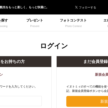
 イヌトミィ
/観光
を
もっと楽しく、
もっと快適に。
を探す
プレゼント
フォトコンテスト
エ
seeing
Present
Photo Contest
ログイン
トをお持ちの方
まだ会員登録
ン
新規会
ワードを入力してください。
イヌトミィのすべての機能を使
記、新規会員登録ボタンから会