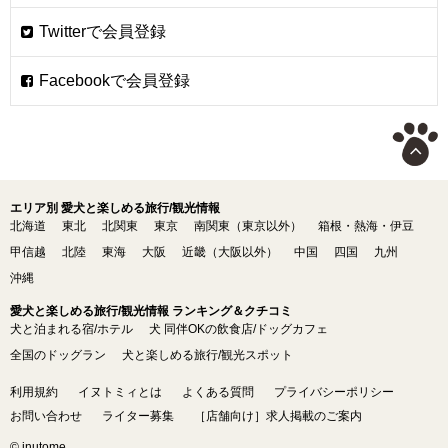
エリア別 愛犬と楽しめる旅行/観光情報
北海道
東北
北関東
東京
南関東（東京以外）
箱根・熱海・伊豆
甲信越
北陸
東海
大阪
近畿（大阪以外）
中国
四国
九州
沖縄
愛犬と楽しめる旅行/観光情報 ランキング＆クチコミ
犬と泊まれる宿/ホテル
犬 同伴OKの飲食店/ドッグカフェ
全国のドッグラン
犬と楽しめる旅行/観光スポット
利用規約
イヌトミィとは
よくある質問
プライバシーポリシー
お問い合わせ
ライター募集
［店舗向け］求人掲載のご案内
© inutome