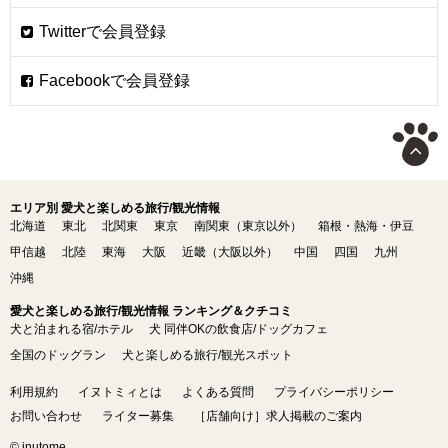
エリア別 愛犬と楽しめる旅行/観光情報
北海道
東北
北関東
東京
南関東（東京以外）
箱根・熱海・伊豆
甲信越
北陸
東海
大阪
近畿（大阪以外）
中国
四国
九州
沖縄
愛犬と楽しめる旅行/観光情報 ランキング＆クチコミ
犬と泊まれる宿/ホテル
犬 同伴OKの飲食店/ドッグカフェ
全国のドッグラン
犬と楽しめる旅行/観光スポット
利用規約
イヌトミィとは
よくある質問
プライバシーポリシー
お問い合わせ
ライター募集
［店舗向け］求人掲載のご案内
© inutome