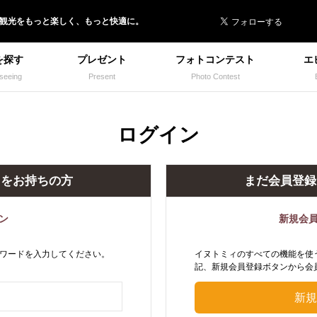
 イヌトミィ
/観光
を
もっと楽しく、
もっと快適に。
を探す
プレゼント
フォトコンテスト
エ
seeing
Present
Photo Contest
ログイン
トをお持ちの方
まだ会員登録
ン
新規会
ワードを入力してください。
イヌトミィのすべての機能を使
記、新規会員登録ボタンから会