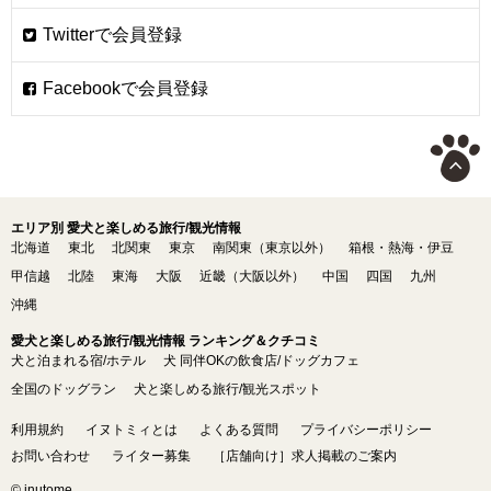
エリア別 愛犬と楽しめる旅行/観光情報
北海道
東北
北関東
東京
南関東（東京以外）
箱根・熱海・伊豆
甲信越
北陸
東海
大阪
近畿（大阪以外）
中国
四国
九州
沖縄
愛犬と楽しめる旅行/観光情報 ランキング＆クチコミ
犬と泊まれる宿/ホテル
犬 同伴OKの飲食店/ドッグカフェ
全国のドッグラン
犬と楽しめる旅行/観光スポット
利用規約
イヌトミィとは
よくある質問
プライバシーポリシー
お問い合わせ
ライター募集
［店舗向け］求人掲載のご案内
© inutome