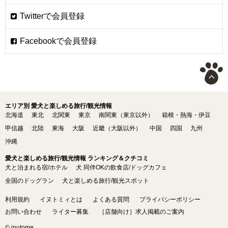
エリア別 愛犬と楽しめる旅行/観光情報
北海道
東北
北関東
東京
南関東（東京以外）
箱根・熱海・伊豆
甲信越
北陸
東海
大阪
近畿（大阪以外）
中国
四国
九州
沖縄
愛犬と楽しめる旅行/観光情報 ランキング＆クチコミ
犬と泊まれる宿/ホテル
犬 同伴OKの飲食店/ドッグカフェ
全国のドッグラン
犬と楽しめる旅行/観光スポット
利用規約
イヌトミィとは
よくある質問
プライバシーポリシー
お問い合わせ
ライター募集
［店舗向け］求人掲載のご案内
© inutome