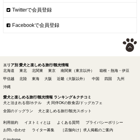
エリア別 愛犬と楽しめる旅行/観光情報
北海道
東北
北関東
東京
南関東（東京以外）
箱根・熱海・伊豆
甲信越
北陸
東海
大阪
近畿（大阪以外）
中国
四国
九州
沖縄
愛犬と楽しめる旅行/観光情報 ランキング＆クチコミ
犬と泊まれる宿/ホテル
犬 同伴OKの飲食店/ドッグカフェ
全国のドッグラン
犬と楽しめる旅行/観光スポット
利用規約
イヌトミィとは
よくある質問
プライバシーポリシー
お問い合わせ
ライター募集
［店舗向け］求人掲載のご案内
© inutome