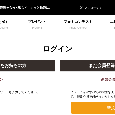
 イヌトミィ
/観光
を
もっと楽しく、
もっと快適に。
を探す
プレゼント
フォトコンテスト
エ
seeing
Present
Photo Contest
ログイン
トをお持ちの方
まだ会員登録
ン
新規会
ワードを入力してください。
イヌトミィのすべての機能を使
記、新規会員登録ボタンから会