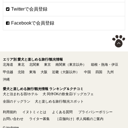
エリア別 愛犬と楽しめる旅行/観光情報
北海道
東北
北関東
東京
南関東（東京以外）
箱根・熱海・伊豆
甲信越
北陸
東海
大阪
近畿（大阪以外）
中国
四国
九州
沖縄
愛犬と楽しめる旅行/観光情報 ランキング＆クチコミ
犬と泊まれる宿/ホテル
犬 同伴OKの飲食店/ドッグカフェ
全国のドッグラン
犬と楽しめる旅行/観光スポット
利用規約
イヌトミィとは
よくある質問
プライバシーポリシー
お問い合わせ
ライター募集
［店舗向け］求人掲載のご案内
© inutome