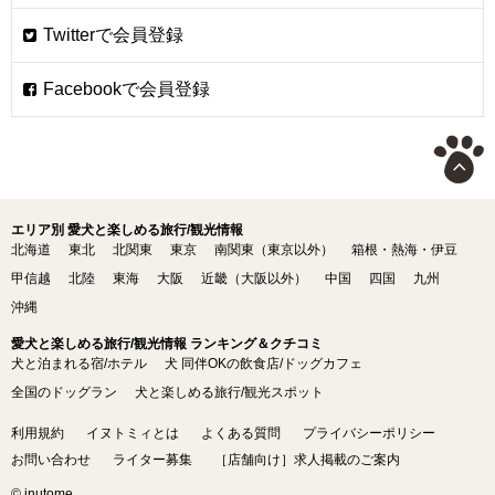
エリア別 愛犬と楽しめる旅行/観光情報
北海道
東北
北関東
東京
南関東（東京以外）
箱根・熱海・伊豆
甲信越
北陸
東海
大阪
近畿（大阪以外）
中国
四国
九州
沖縄
愛犬と楽しめる旅行/観光情報 ランキング＆クチコミ
犬と泊まれる宿/ホテル
犬 同伴OKの飲食店/ドッグカフェ
全国のドッグラン
犬と楽しめる旅行/観光スポット
利用規約
イヌトミィとは
よくある質問
プライバシーポリシー
お問い合わせ
ライター募集
［店舗向け］求人掲載のご案内
© inutome