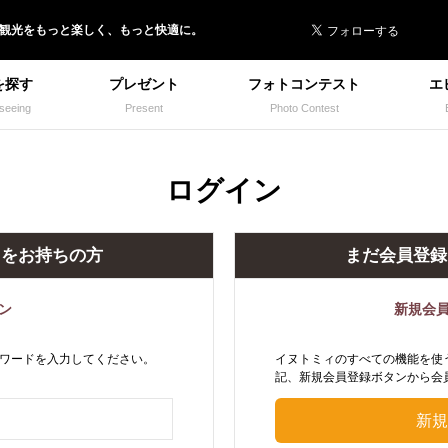
 イヌトミィ
/観光
を
もっと楽しく、
もっと快適に。
を探す
プレゼント
フォトコンテスト
エ
seeing
Present
Photo Contest
ログイン
トをお持ちの方
まだ会員登録
ン
新規会
ワードを入力してください。
イヌトミィのすべての機能を使
記、新規会員登録ボタンから会