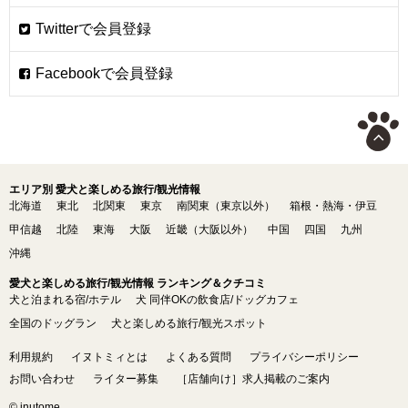
エリア別 愛犬と楽しめる旅行/観光情報
北海道
東北
北関東
東京
南関東（東京以外）
箱根・熱海・伊豆
甲信越
北陸
東海
大阪
近畿（大阪以外）
中国
四国
九州
沖縄
愛犬と楽しめる旅行/観光情報 ランキング＆クチコミ
犬と泊まれる宿/ホテル
犬 同伴OKの飲食店/ドッグカフェ
全国のドッグラン
犬と楽しめる旅行/観光スポット
利用規約
イヌトミィとは
よくある質問
プライバシーポリシー
お問い合わせ
ライター募集
［店舗向け］求人掲載のご案内
© inutome