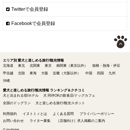
エリア別 愛犬と楽しめる旅行/観光情報
北海道
東北
北関東
東京
南関東（東京以外）
箱根・熱海・伊豆
甲信越
北陸
東海
大阪
近畿（大阪以外）
中国
四国
九州
沖縄
愛犬と楽しめる旅行/観光情報 ランキング＆クチコミ
犬と泊まれる宿/ホテル
犬 同伴OKの飲食店/ドッグカフェ
全国のドッグラン
犬と楽しめる旅行/観光スポット
利用規約
イヌトミィとは
よくある質問
プライバシーポリシー
お問い合わせ
ライター募集
［店舗向け］求人掲載のご案内
© inutome