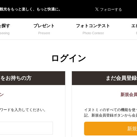
 イヌトミィ
/観光
を
もっと楽しく、
もっと快適に。
を探す
プレゼント
フォトコンテスト
エ
seeing
Present
Photo Contest
ログイン
トをお持ちの方
まだ会員登録
ン
新規会
ワードを入力してください。
イヌトミィのすべての機能を使
記、新規会員登録ボタンから会