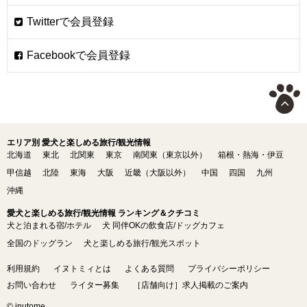
エリア別 愛犬と楽しめる旅行/観光情報
北海道
東北
北関東
東京
南関東（東京以外）
箱根・熱海・伊豆
甲信越
北陸
東海
大阪
近畿（大阪以外）
中国
四国
九州
沖縄
愛犬と楽しめる旅行/観光情報 ランキング＆クチコミ
犬と泊まれる宿/ホテル
犬 同伴OKの飲食店/ドッグカフェ
全国のドッグラン
犬と楽しめる旅行/観光スポット
利用規約
イヌトミィとは
よくある質問
プライバシーポリシー
お問い合わせ
ライター募集
［店舗向け］求人掲載のご案内
© inutome