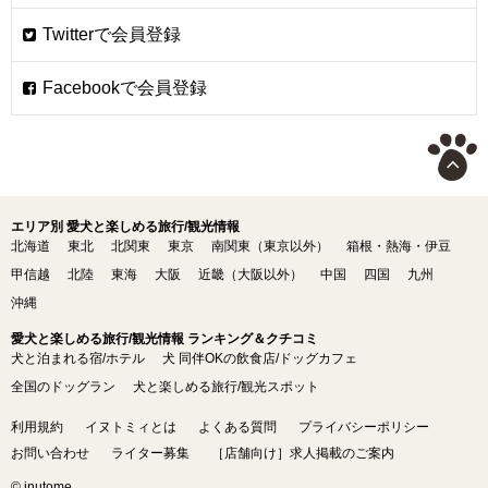
エリア別 愛犬と楽しめる旅行/観光情報
北海道
東北
北関東
東京
南関東（東京以外）
箱根・熱海・伊豆
甲信越
北陸
東海
大阪
近畿（大阪以外）
中国
四国
九州
沖縄
愛犬と楽しめる旅行/観光情報 ランキング＆クチコミ
犬と泊まれる宿/ホテル
犬 同伴OKの飲食店/ドッグカフェ
全国のドッグラン
犬と楽しめる旅行/観光スポット
利用規約
イヌトミィとは
よくある質問
プライバシーポリシー
お問い合わせ
ライター募集
［店舗向け］求人掲載のご案内
© inutome