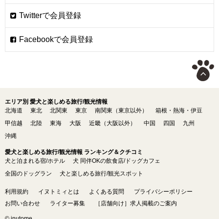
エリア別 愛犬と楽しめる旅行/観光情報
北海道
東北
北関東
東京
南関東（東京以外）
箱根・熱海・伊豆
甲信越
北陸
東海
大阪
近畿（大阪以外）
中国
四国
九州
沖縄
愛犬と楽しめる旅行/観光情報 ランキング＆クチコミ
犬と泊まれる宿/ホテル
犬 同伴OKの飲食店/ドッグカフェ
全国のドッグラン
犬と楽しめる旅行/観光スポット
利用規約
イヌトミィとは
よくある質問
プライバシーポリシー
お問い合わせ
ライター募集
［店舗向け］求人掲載のご案内
© inutome