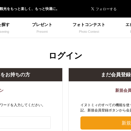
 イヌトミィ
/観光
を
もっと楽しく、
もっと快適に。
を探す
プレゼント
フォトコンテスト
エ
seeing
Present
Photo Contest
ログイン
トをお持ちの方
まだ会員登録
ン
新規会
ワードを入力してください。
イヌトミィのすべての機能を使
記、新規会員登録ボタンから会