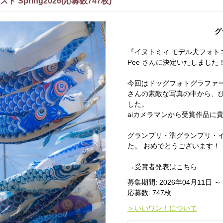
Spring2026(応募数747枚)
グ
『イヌトミィ モデル犬フォトコン
Pee さんに決定いたしました
今回はドッグフォトグラファー
さんの素敵な写真の中から、
した。
aiカメラマンから受賞作品に
グランプリ・準グランプリ・
た。 おめでとうございます！
→受賞者発表はこちら
募集期間: 2026年04月11日 ～
応募数: 747枚
＞いいワン！について