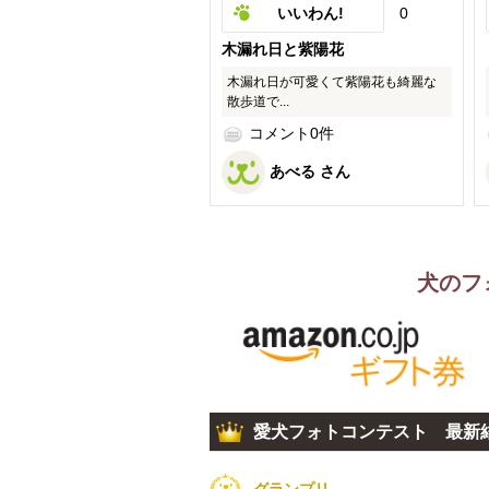
いいわん!
0
木漏れ日と紫陽花
木漏れ日が可愛くて紫陽花も綺麗な
散歩道で...
コメント0件
あべる さん
犬のフ
愛犬フォトコンテスト 最新
グランプリ