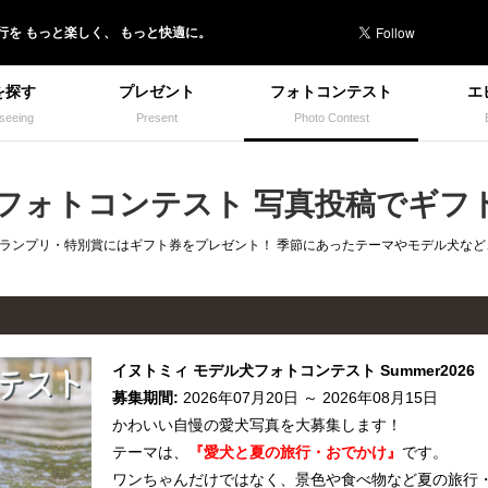
行を
もっと楽しく、
もっと快適に。
を探す
プレゼント
フォトコンテスト
エ
seeing
Present
Photo Contest
 フォトコンテスト 写真投稿でギフト
グランプリ・特別賞にはギフト券をプレゼント！ 季節にあったテーマやモデル犬な
イヌトミィ モデル犬フォトコンテスト Summer2026 （
募集期間:
2026年07月20日 ～ 2026年08月15日
かわいい自慢の愛犬写真を大募集します！
テーマは、
『愛犬と夏の旅行・おでかけ』
です。
ワンちゃんだけではなく、景色や食べ物など夏の旅行