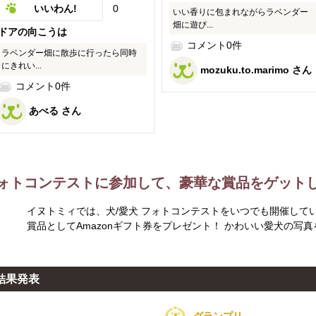
いいわん!
0
いい香りに包まれながらラベンダー
畑に遊び...
ドアの向こうは
コメント0件
ラベンダー畑に散歩に行ったら同時
にきれい...
mozuku.to.marimo さん
コメント0件
あべる さん
ォトコンテストに参加して、豪華な賞品をゲット
イヌトミィでは、犬/愛犬 フォトコンテストをいつでも開催して
賞品としてAmazonギフト券をプレゼント！ かわいい愛犬の写
結果発表
グランプリ