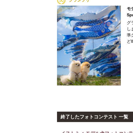
モ
Sp
グ
し
準
ど
終了したフォトコンテスト 一覧