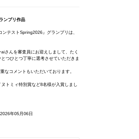
ランプリ作品
テストSpring2026』グランプリは、
！
aiさんを審査員にお迎えしまして、たく
ひとつひとつ丁寧に選考させていただきま
貴重なコメントもいただいております。
イヌトミィ特別賞など8名様が入賞しまし
 2026年05月06日