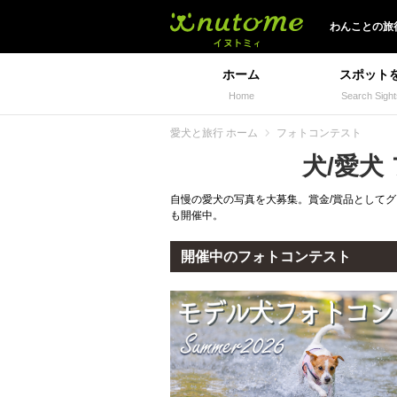
イヌトミィ
わんことの旅
ホーム
スポット
Home
Search Sight
愛犬と旅行 ホーム
フォトコンテスト
犬/愛犬
自慢の愛犬の写真を大募集。賞金/賞品として
も開催中。
開催中のフォトコンテスト