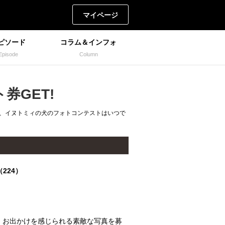
マイページ
ピソード
コラム＆インフォ
Episode
Column
券GET!
ど、イヌトミィの犬のフォトコンテストはいつで
224）
・お出かけを感じられる素敵な写真を募