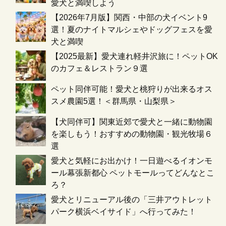
愛犬と満喫しよう
【2026年7月版】関西・中部の犬イベント9
選！夏のナイトマルシェやドッグフェスを愛
犬と満喫
【2025最新】愛犬連れ軽井沢旅に！ペットOK
のカフェ＆レストラン９選
ペット同伴可能！愛犬と桃狩りが出来るオス
スメ農園5選！＜群馬県・山梨県＞
【犬同伴可】関東近郊で愛犬と一緒に動物園
を楽しもう！おすすめの動物園・観光牧場６
選
愛犬と気軽にお出かけ！一日遊べるイオンモ
ール幕張新都心 ペットモールってどんなとこ
ろ？
愛犬とリニューアル後の「三井アウトレット
パーク横浜ベイサイド」へ行ってみた！