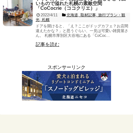
いもので溢れた札幌の素敵空間
「CoCocrie（ココクリエ）」
2022/4/11
北海道, 取材記事, 旅行プラン・観
光, 札幌
ドアを開けると、「え？ここがドッグカフェ？お店間
違えたかな？」と思うぐらい、一見は可愛い雑貨屋さ
ん。 札幌市厚別区大谷地にある「CoCoc...
記事を読む
スポンサーリンク