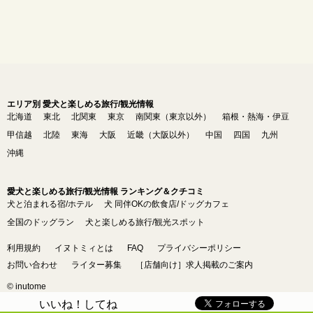
エリア別 愛犬と楽しめる旅行/観光情報
北海道
東北
北関東
東京
南関東（東京以外）
箱根・熱海・伊豆
甲信越
北陸
東海
大阪
近畿（大阪以外）
中国
四国
九州
沖縄
愛犬と楽しめる旅行/観光情報 ランキング＆クチコミ
犬と泊まれる宿/ホテル
犬 同伴OKの飲食店/ドッグカフェ
全国のドッグラン
犬と楽しめる旅行/観光スポット
利用規約
イヌトミィとは
FAQ
プライバシーポリシー
お問い合わせ
ライター募集
［店舗向け］求人掲載のご案内
© inutome
いいね！してね