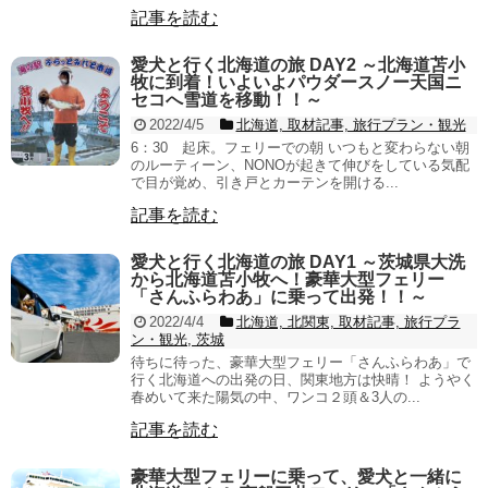
記事を読む
愛犬と行く北海道の旅 DAY2 ～北海道苫小
牧に到着！いよいよパウダースノー天国ニ
セコへ雪道を移動！！～
2022/4/5
北海道, 取材記事, 旅行プラン・観光
6：30 起床。フェリーでの朝 いつもと変わらない朝
のルーティーン、NONOが起きて伸びをしている気配
で目が覚め、引き戸とカーテンを開ける...
記事を読む
愛犬と行く北海道の旅 DAY1 ～茨城県大洗
から北海道苫小牧へ！豪華大型フェリー
「さんふらわあ」に乗って出発！！～
2022/4/4
北海道, 北関東, 取材記事, 旅行プラ
ン・観光, 茨城
待ちに待った、豪華大型フェリー「さんふらわあ」で
行く北海道への出発の日、関東地方は快晴！ ようやく
春めいて来た陽気の中、ワンコ２頭＆3人の...
記事を読む
豪華大型フェリーに乗って、愛犬と一緒に