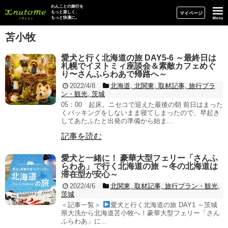
イヌトミィ
わんことの旅行を
もっと楽しく、
マイページ
もっと快適に。
苫小牧
愛犬と行く北海道の旅 DAY5-6 ～最終日は
札幌でイヌトミィ座談会＆素敵カフェめぐ
り〜さんふらわあで帰路へ～
2022/4/8
北海道, 北関東, 取材記事, 旅行プラ
ン・観光, 茨城
05：00 起床。ニセコで迎えた最後の朝 前日はまった
くパッキングをしないまま寝てしまったので、早起き
してあたふたと出発の準備から始ま...
記事を読む
愛犬と一緒に！ 豪華大型フェリー「さんふ
らわあ」で行く北海道の旅 ～冬の北海道は
滞在型が安心～
2022/4/6
北関東, 取材記事, 旅行プラン・観光,
茨城
＜記事一覧＞
愛犬と行く北海道の旅 DAY1 ～茨城
県大洗から北海道苫小牧へ！豪華大型フェリー「さん
ふらわあ」に...