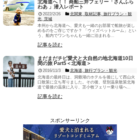
北海道へ！！ 商船三井フェリー「さんふら
わあ 」潜入レポート
2022/2/26
北関東, 取材記事, 旅行プラン・観
光, 茨城
本州から北海道へ、愛犬も一緒のお部屋で船旅が楽し
めるのをご存じですか？ 「ウィズペットルーム」とい
う、船内でワンちゃんも一緒に泊まれる...
記事を読む
まだまだチビ愛犬と大自然の地北海道10日
間の旅 Part5＜北海道＞
2016/11/3
北海道, 旅行プラン・観光
北海道の最終日は、洞爺湖のホテルを後にして西山火
口散策に立ち寄りました。その後、登別温泉散策北海
道で最後の温泉に入り、苫小牧フェリー乗り場へ...
記事を読む
スポンサーリンク