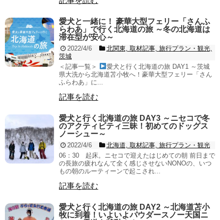
記事を読む
愛犬と一緒に！ 豪華大型フェリー「さんふ
らわあ」で行く北海道の旅 ～冬の北海道は
滞在型が安心～
2022/4/6
北関東, 取材記事, 旅行プラン・観光,
茨城
＜記事一覧＞
愛犬と行く北海道の旅 DAY1 ～茨城
県大洗から北海道苫小牧へ！豪華大型フェリー「さん
ふらわあ」に...
記事を読む
愛犬と行く北海道の旅 DAY3 ～ニセコで冬
のアクティビティ三昧！初めてのドッグス
ノーシュー～
2022/4/6
北海道, 取材記事, 旅行プラン・観光
06：30 起床。ニセコで迎えたはじめての朝 前日まで
の長旅の疲れなんて全く感じさせないNONOの、いつ
もの朝のルーティーンで起こされ...
記事を読む
愛犬と行く北海道の旅 DAY2 ～北海道苫小
牧に到着！いよいよパウダースノー天国ニ