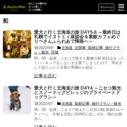
イヌトミィ
わんことの旅行を
もっと楽しく、
マイページ
もっと快適に。
船
愛犬と行く北海道の旅 DAY5-6 ～最終日は
札幌でイヌトミィ座談会＆素敵カフェめぐ
り〜さんふらわあで帰路へ～
2022/4/8
北海道, 北関東, 取材記事, 旅行プラ
ン・観光, 茨城
05：00 起床。ニセコで迎えた最後の朝 前日はまった
くパッキングをしないまま寝てしまったので、早起き
してあたふたと出発の準備から始ま...
記事を読む
愛犬と行く北海道の旅 DAY4 ～ニセコ観光
とスノードッグビレッジのプライベートド
ッグラン～
2022/4/7
北海道, 取材記事, 旅行プラン・観光
06：30 起床。ニセコで迎えた二日目の朝 毎朝のルー
ティーン、今朝も元気にNONOに起こされ、朝のお散
歩へ。 ...