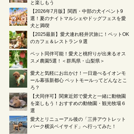
と楽しもう
【2026年7月版】関西・中部の犬イベント9
選！夏のナイトマルシェやドッグフェスを愛
犬と満喫
【2025最新】愛犬連れ軽井沢旅に！ペットOK
のカフェ＆レストラン９選
ペット同伴可能！愛犬と桃狩りが出来るオス
スメ農園5選！＜群馬県・山梨県＞
愛犬と気軽にお出かけ！一日遊べるイオンモ
ール幕張新都心 ペットモールってどんなとこ
ろ？
【犬同伴可】関東近郊で愛犬と一緒に動物園
を楽しもう！おすすめの動物園・観光牧場６
選
愛犬とリニューアル後の「三井アウトレット
パーク横浜ベイサイド」へ行ってみた！