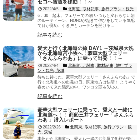
セコへ雪道を移動！！～
2022/4/5
北海道, 取材記事, 旅行プラン・観光
6：30 起床。フェリーでの朝 いつもと変わらない朝
のルーティーン、NONOが起きて伸びをしている気配
で目が覚め、引き戸とカーテンを開ける...
記事を読む
愛犬と行く北海道の旅 DAY1 ～茨城県大洗
から北海道苫小牧へ！豪華大型フェリー
「さんふらわあ」に乗って出発！！～
2022/4/4
北海道, 北関東, 取材記事, 旅行プラ
ン・観光, 茨城
待ちに待った、豪華大型フェリー「さんふらわあ」で
行く北海道への出発の日、関東地方は快晴！ ようやく
春めいて来た陽気の中、ワンコ２頭＆3人の...
記事を読む
豪華大型フェリーに乗って、愛犬と一緒に
北海道へ！！ 商船三井フェリー「さんふら
わあ 」潜入レポート
2022/2/26
北関東, 取材記事, 旅行プラン・観
光, 茨城
本州から北海道へ、愛犬も一緒のお部屋で船旅が楽し