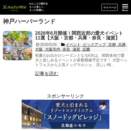
イヌトミィ
わんことの旅行を
もっと楽しく、
マイページ
もっと快適に。
神戸ハーバーランド
2026年6月開催！関西近郊の愛犬イベント
11選【大阪・京都・兵庫・奈良・滋賀】
2026/5/26
イベント, ピックアップ, 京都, 兵庫,
大阪, 大阪市内, 奈良, 滋賀, 近畿
初夏のお出かけシーズンとなる6月は、関西各地で愛
犬と楽しめるイベントが多数開催予定です！ 大型ペッ
トフェスから人気ドッグマルシェ、涼しい時...
記事を読む
スポンサーリンク