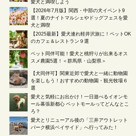
愛犬と満喫しよう
【2026年7月版】関西・中部の犬イベント9
選！夏のナイトマルシェやドッグフェスを愛
犬と満喫
【2025最新】愛犬連れ軽井沢旅に！ペットOK
のカフェ＆レストラン９選
ペット同伴可能！愛犬と桃狩りが出来るオス
スメ農園5選！＜群馬県・山梨県＞
【犬同伴可】関東近郊で愛犬と一緒に動物園
を楽しもう！おすすめの動物園・観光牧場６
選
愛犬と気軽にお出かけ！一日遊べるイオンモ
ール幕張新都心 ペットモールってどんなとこ
ろ？
愛犬とリニューアル後の「三井アウトレット
パーク横浜ベイサイド」へ行ってみた！