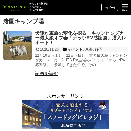
イヌトミィ
わんことの旅行を
もっと楽しく、
マイページ
もっと快適に。
渚園キャンプ場
犬連れ車旅の変化を探る！キャンピングカ
ー最大級オフ会「ナッツRV感謝祭」潜入レ
ポート！
2018/11/26
イベント, 東海, 静岡
11月10日（土）、11日（日）、業界最大級キャンピン
グカーメーカーNUTS RV主催のイベント「ナッツRV
感謝祭」に参加してきたので、その...
記事を読む
スポンサーリンク