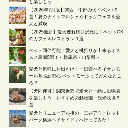
と楽しもう
【2026年7月版】関西・中部の犬イベント9
選！夏のナイトマルシェやドッグフェスを愛
犬と満喫
【2025最新】愛犬連れ軽井沢旅に！ペットOK
のカフェ＆レストラン９選
ペット同伴可能！愛犬と桃狩りが出来るオス
スメ農園5選！＜群馬県・山梨県＞
愛犬と気軽にお出かけ！一日遊べるイオンモ
ール幕張新都心 ペットモールってどんなとこ
ろ？
【犬同伴可】関東近郊で愛犬と一緒に動物園
を楽しもう！おすすめの動物園・観光牧場６
選
愛犬とリニューアル後の「三井アウトレット
パーク横浜ベイサイド」へ行ってみた！