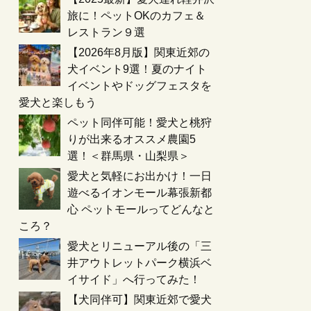
旅に！ペットOKのカフェ＆
レストラン９選
【2026年8月版】関東近郊の
犬イベント9選！夏のナイト
イベントやドッグフェスタを
愛犬と楽しもう
ペット同伴可能！愛犬と桃狩
りが出来るオススメ農園5
選！＜群馬県・山梨県＞
愛犬と気軽にお出かけ！一日
遊べるイオンモール幕張新都
心 ペットモールってどんなと
ころ？
愛犬とリニューアル後の「三
井アウトレットパーク横浜ベ
イサイド」へ行ってみた！
【犬同伴可】関東近郊で愛犬