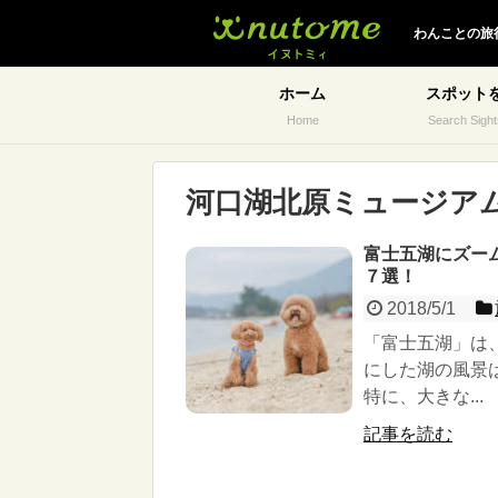
イヌトミィ
わんことの旅
ホーム
スポット
Home
Search Sight
河口湖北原ミュージア
富士五湖にズー
７選！
2018/5/1
「富士五湖」は
にした湖の風景
特に、大きな...
記事を読む