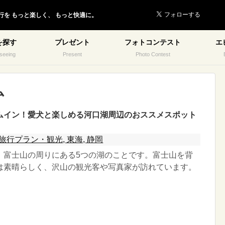
行を
もっと楽しく、
もっと快適に。
を探す
プレゼント
フォトコンテスト
エ
seeing
Present
Photo Contest
ム
ムイン！愛犬と楽しめる河口湖周辺のおススメスポット
旅行プラン・観光, 東海, 静岡
、富士山の周りにある5つの湖のことです。富士山を背
は素晴らしく、沢山の観光客や写真家が訪れています。