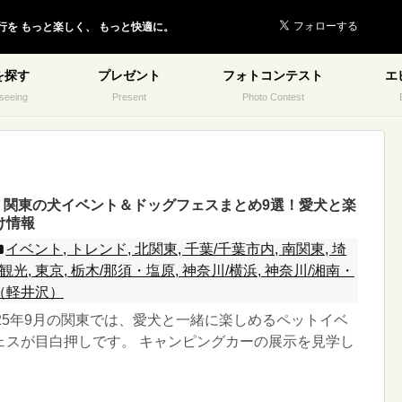
行を
もっと楽しく、
もっと快適に。
を探す
プレゼント
フォトコンテスト
エ
seeing
Present
Photo Contest
版】関東の犬イベント＆ドッグフェスまとめ9選！愛犬と楽
け情報
イベント, トレンド, 北関東, 千葉/千葉市内, 南関東, 埼
観光, 東京, 栃木/那須・塩原, 神奈川/横浜, 神奈川/湘南・
野（軽井沢）
25年9月の関東では、愛犬と一緒に楽しめるペットイベ
ェスが目白押しです。 キャンピングカーの展示を見学し