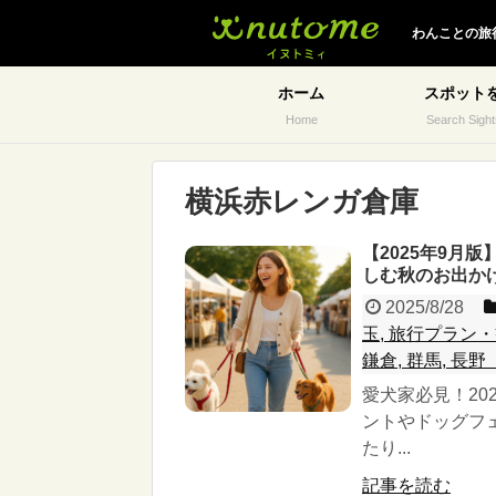
イヌトミィ
わんことの旅
ホーム
スポット
Home
Search Sight
横浜赤レンガ倉庫
【2025年9月
しむ秋のお出か
2025/8/28
玉, 旅行プラン・
鎌倉, 群馬, 長
愛犬家必見！20
ントやドッグフ
たり...
記事を読む