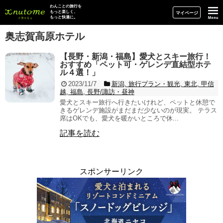
イヌトミィ
わんことの旅行を
もっと楽しく、
マイページ
もっと快適に。
奥志賀高原ホテル
【長野・新潟・福島】愛犬とスキー旅行！
おすすめ「ペット可・ゲレンデ直結型ホテ
ル４選！」
2023/11/7
新潟, 旅行プラン・観光, 東北, 甲信
越, 福島, 長野/諏訪・昼神
愛犬とスキー旅行へ行きたいけれど、ペットと休憩で
きるゲレンデ施設がまだまだ少ないのが現実。 テラス
席はOKでも、愛犬を暖かいところで休...
記事を読む
スポンサーリンク