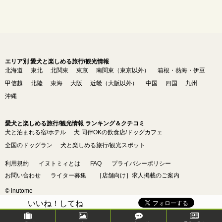
エリア別 愛犬と楽しめる旅行/観光情報
北海道
東北
北関東
東京
南関東（東京以外）
箱根・熱海・伊豆
甲信越
北陸
東海
大阪
近畿（大阪以外）
中国
四国
九州
沖縄
愛犬と楽しめる旅行/観光情報 ランキング＆クチコミ
犬と泊まれる宿/ホテル
犬 同伴OKの飲食店/ドッグカフェ
全国のドッグラン
犬と楽しめる旅行/観光スポット
利用規約
イヌトミィとは
FAQ
プライバシーポリシー
お問い合わせ
ライター募集
［店舗向け］求人掲載のご案内
© inutome
いいね！してね