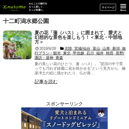
イヌトミィ
わんことの旅行を
もっと楽しく、
マイページ
もっと快適に。
十二町潟水郷公園
夏の花「蓮（ハス）」に囲まれて、愛犬と
幻想的な景色を楽しもう！＜東北・中部地
方＞
2019/6/28
北陸, 宮城/仙台, 富山, 山形, 新潟, 旅
行プラン・観光, 東北, 甲信越, 石川, 福井, 秋田, 長野/
諏訪・昼神, 青森
夏の美しい花のひとつ、蓮（ハス）。 ”泥沼の中で育
っても汚れず綺麗に花を咲かせる”という見方から、極
楽浄土の絵に描かれたり、仏が座...
記事を読む
スポンサーリンク