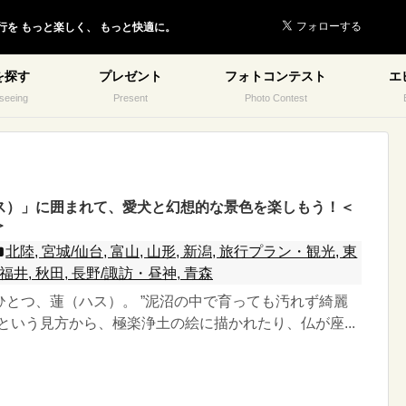
行を
もっと楽しく、
もっと快適に。
を探す
プレゼント
フォトコンテスト
エ
seeing
Present
Photo Contest
ス）」に囲まれて、愛犬と幻想的な景色を楽しもう！＜
＞
北陸, 宮城/仙台, 富山, 山形, 新潟, 旅行プラン・観光, 東
, 福井, 秋田, 長野/諏訪・昼神, 青森
ひとつ、蓮（ハス）。 ”泥沼の中で育っても汚れず綺麗
という見方から、極楽浄土の絵に描かれたり、仏が座...