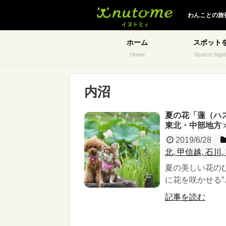
イヌトミィ
わんことの旅
ホーム
スポット
Home
Search Sight
内沼
夏の花「蓮（ハ
東北・中部地方
2019/6/28
北, 甲信越, 石川
夏の美しい花の
に花を咲かせる”
記事を読む