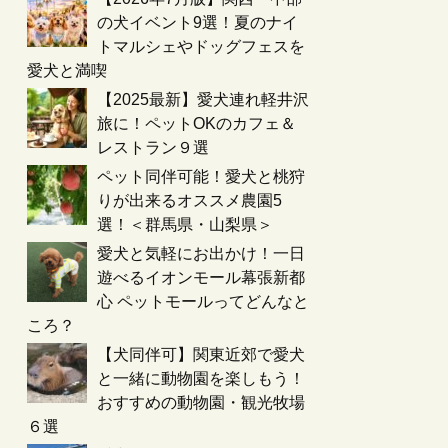
の犬イベント9選！夏のナイ
トマルシェやドッグフェスを
愛犬と満喫
【2025最新】愛犬連れ軽井沢
旅に！ペットOKのカフェ＆
レストラン９選
ペット同伴可能！愛犬と桃狩
りが出来るオススメ農園5
選！＜群馬県・山梨県＞
愛犬と気軽にお出かけ！一日
遊べるイオンモール幕張新都
心 ペットモールってどんなと
ころ？
【犬同伴可】関東近郊で愛犬
と一緒に動物園を楽しもう！
おすすめの動物園・観光牧場
６選