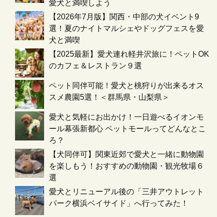
愛犬と満喫しよう
【2026年7月版】関西・中部の犬イベント9
選！夏のナイトマルシェやドッグフェスを愛
犬と満喫
【2025最新】愛犬連れ軽井沢旅に！ペットOK
のカフェ＆レストラン９選
ペット同伴可能！愛犬と桃狩りが出来るオス
スメ農園5選！＜群馬県・山梨県＞
愛犬と気軽にお出かけ！一日遊べるイオンモ
ール幕張新都心 ペットモールってどんなとこ
ろ？
【犬同伴可】関東近郊で愛犬と一緒に動物園
を楽しもう！おすすめの動物園・観光牧場６
選
愛犬とリニューアル後の「三井アウトレット
パーク横浜ベイサイド」へ行ってみた！